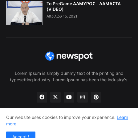
Το PreGame ΑΛΜΥΡΟΣ - ΔΑΜΑΣΤΑ
(VIDEO)
Απριλίου 15, 2021
Lorem Ipsum is simply dummy text of the printing and
typesetting industry. Lorem Ipsum has been the industry's.
Our website uses cookies to improve your experience.
Learn
more
Home
About Us
Privacy Policy
Contact Us
Accept !
Design by -
Pro Blogger Templates