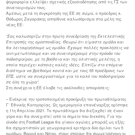
ψηφοφορία ελλείψει σχετικής εξουσιοδότησης από τις ΓΣ των
συνεταιρισμών τους.
Αμέσως μετά τη συγκρότηση της ΕΕ σε σώμα, ο πρόεδρος κ.
Θόδωρος Ζαγοράκης απηύθυνε καλωσόρισμα στα μέλη της
νέας ΕΕ:
“Σας καλωσορίζω στην πρώτη συνεδρίαση της Εκτελεστικής
Επιτροπής της ομοσπονδίας. Θεωρώ ότι είμαστε ομάδα και
θα λειτουργήσουμε ως ομάδα. Έχουμε πολλές προκλήσεις να
αντιμετωπίσουμε και να συνεισφέρουμε στην πρόοδο του
ποδοσφαίρου, με τη βοήθεια και της ολιστικής μελέτης, η
οποία περιέχει κάποιες καλές ιδέες. Ελπίζω στο επόμενο
διάστημα να βρεθούμε κοντά και με τους 55 προέδρους των
ΕΠΣ, ώστε να συνεργαστούμε για το καλό του ποδοσφαίρου
σε όλη τη χώρα”.
Στη συνέχεια η ΕΕ έλαβε τις ακόλουθες αποφάσεις:
– Ενέκρινε την τροποποιημένη προκήρυξη του πρωταθλήματος
Γ΄ Εθνικής Κατηγορίας. Ως ημερομηνία επανέναρξης ορίστηκε
η 11η Απριλίου 2021. Το πρωτάθλημα θα διεξαχθεί σε έναν
γύρο και θα συνεχιστεί από το σημείο που διεκόπη. Για την
άνοδο στη Football League θα γίνουν αγώνες μπαράζ ως εξής:
θα σχηματιστούν με γεωγραφικά κριτήρια δύο όμιλοι των 5
ομάδων, Βορρά και Νότου, στους οποίους θα συμμετάσχουν οι